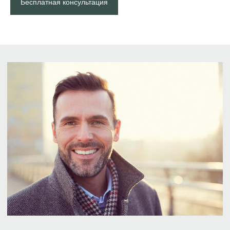
Бесплатная консультация
Имплантация Straumann
с коронкой из диоксида циркония
«под ключ»
за
166 000 ₽
вместо
204 000 ₽
*
*Более подробную информацию о составе и
сроках действия уточняйте в клинике.
Записаться