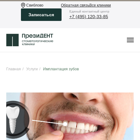
Свиблово
Обратная связь
Все клиники
Eдиный контактный центр
Записаться
+7 (495) 120-33-85
Главная
/
Услуги
/
Имплантация зубов